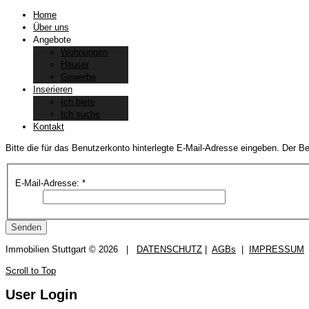
Home
Über uns
Angebote
Wohnungen
Häuser
Gewerbe
Inserieren
Ich biete
Ich suche
Kontakt
Bitte die für das Benutzerkonto hinterlegte E-Mail-Adresse eingeben. Der 
E-Mail-Adresse:
*
Senden
Immobilien Stuttgart
©
2026
|
DATENSCHUTZ
|
AGBs
|
IMPRESSUM
Scroll to Top
User Login