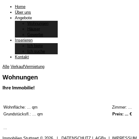
Home
Über uns
Angebote
Wohnungen
Häuser
Gewerbe
Inserieren
Ich biete
Ich suche
Kontakt
Alle
Verkauf
Vermietung
Wohnungen
Ihre Immobilie!
Wohnfläche: ... qm
Zimmer:
...
Grundstücksfl.: ... qm
Preis: ... €
...
Immobilien Stuttgart
©
2026
|
DATENSCHUTZ
|
AGBs
|
IMPRESSUM