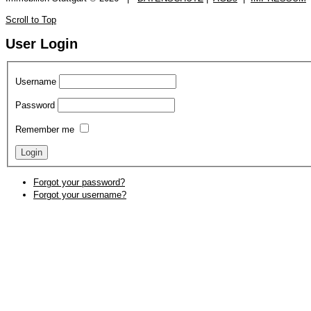
Scroll to Top
User Login
Username
Password
Remember me
Forgot your password?
Forgot your username?