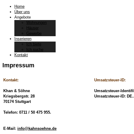
Home
Über uns
Angebote
Wohnungen
Häuser
Gewerbe
Inserieren
Ich biete
Ich suche
Kontakt
Impressum
Kontakt:
Umsatzsteuer-ID:
Khan & Söhne
Umsatzsteuer-Identi
Kriegsbergstr. 28
Umsatzsteuer-ID: DE...
70174 Stuttgart
Telefon: 0711 / 50 475 955.
E-Mail:
info@kahnsoehne.de